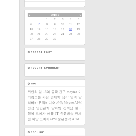
2015.9
1
2
3
4
5
6
7
8
9
10
11
12
13
14
15
16
17
18
19
20
21
22
23
24
25
26
27
28
29
30
위안화
말
13억
중국
친구
moyiza
아
리랑그룹
사랑
경제학
생각
인맥
알
리바바
뮤직비디오
相信
MoyizaAPM
정성
인간관계
알파벳
김택남
한국
행복
모이자
애플
IT
한류방송
면세
점
희망
모이자APM
좋은생각
APM