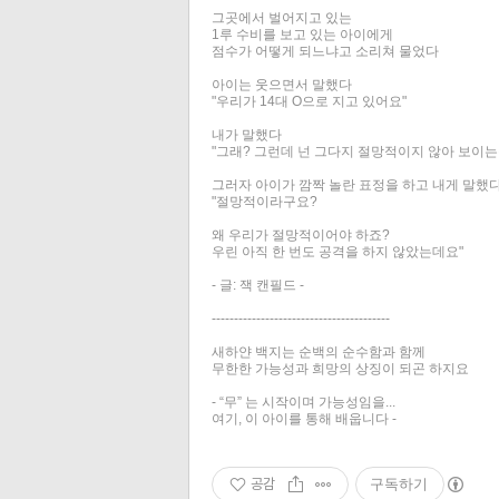
그곳에서 벌어지고 있는
1루 수비를 보고 있는 아이에게
점수가 어떻게 되느냐고 소리쳐 물었다
아이는 웃으면서 말했다
"우리가 14대 O으로 지고 있어요"
내가 말했다
"그래? 그런데 넌 그다지 절망적이지 않아 보이는
그러자 아이가 깜짝 놀란 표정을 하고 내게 말했
"절망적이라구요?
왜 우리가 절망적이어야 하죠?
우린 아직 한 번도 공격을 하지 않았는데요"
- 글: 잭 캔필드 -
----------------------------------------
새하얀 백지는 순백의 순수함과 함께
무한한 가능성과 희망의 상징이 되곤 하지요
- “무” 는 시작이며 가능성임을...
여기, 이 아이를 통해 배웁니다 -
공감
구독하기