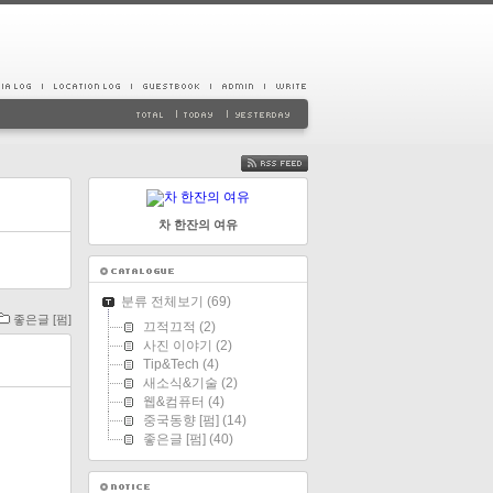
FEED
차 한잔의 여유
분류 전체보기
(69)
좋은글 [펌]
끄적끄적
(2)
사진 이야기
(2)
Tip&Tech
(4)
새소식&기술
(2)
웹&컴퓨터
(4)
중국동향 [펌]
(14)
좋은글 [펌]
(40)