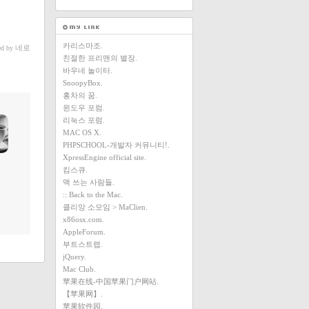
카리스마조.
네로
ed by
친절한 프리맨의 별장.
바우네 놀이터.
SnoopyBox.
홍차의 꿈.
윈도우 포럼.
리눅스 포럼.
MAC OS X.
PHPSCHOOL-개발자 커뮤니티!.
XpressEngine official site.
킴스큐.
맥 쓰는 사람들.
:: Back to the Mac.
클리앙 소모임 > MaClien.
x86osx.com.
AppleForum.
부트스트랩.
jQuery.
Mac Club.
苹果在线-中国苹果门户网站.
【苹果网】.
苹果软件园.